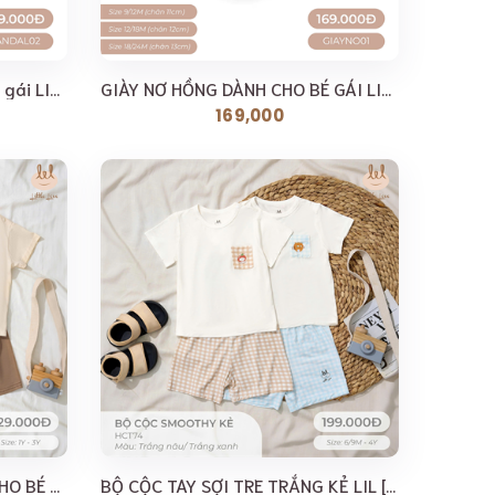
Dép sandal bèo dành cho bé gái LIL LITTLE LOVE (SANDAL02)
GIÀY NƠ HỒNG DÀNH CHO BÉ GÁI LIL LITTLE LOVE (GIAYNO01)
169,000
BỘ CỘC IN CÚN NHÍ NHẢNH CHO BÉ LIL [ SIÊU MỀM, MÁT,...
BỘ CỘC TAY SỢI TRE TRẮNG KẺ LIL [ SIÊU MỀM, MÁT, MỊN...