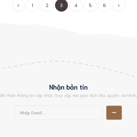
1
2
3
4
5
6
Nhận bản tin
để nhận thông tin cập nhật, truy cập vào giao dịch độc quyền, và nhiề