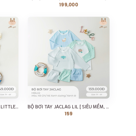
199,000
BỘ BƠI DÀNH CHO BÉ GÁI LIL LITTLE LOVE [ SIÊU MỀM,...
BỘ BƠI TAY JACLAG LIL [ SIÊU MỀM, MÁT, MỊN CO DÃN VÀ...
159