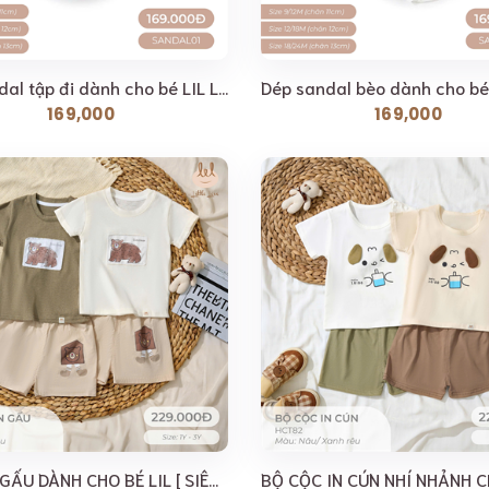
Dép sandal tập đi dành cho bé LIL LITTLE LOVE (SANDAL01)
169,000
169,000
BỘ CỘC GẤU DÀNH CHO BÉ LIL [ SIÊU MỀM, MÁT, MỊN CO...