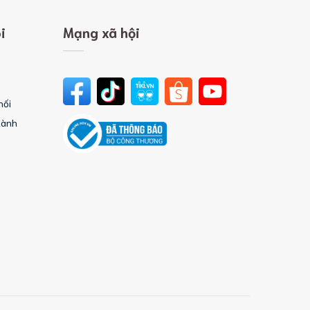
i
Mạng xã hội
hối
hành