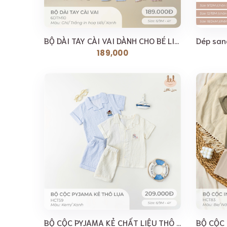
BỘ DÀI TAY CÀI VAI DÀNH CHO BÉ LIL [ SIÊU MỀM, MÁT,...
189,000
BỘ CỘC PYJAMA KẺ CHẤT LIỆU THÔ LỤA LIL [ SIÊU MỀM,...