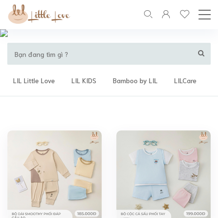
LIL Little Love
LIL KIDS
Bamboo by LIL
LILCare