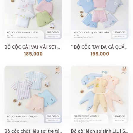
BỘ CỘC CÀI VAI VẢI SỢI TRE [ SIÊU MỀM, MÁT, MỊN CO...
" BỘ CỘC TAY DA CÁ QUẦN PHỐI VIỀN [ SIÊU MỀM, MÁT,...
185,000
199,000
Bộ cộc chất liệu sợi tre túi bụng [ Siêu Mềm, Mát,...
Bộ cài lệch sơ sinh LIL [ Siêu Mềm, Mát, Mịn Co Dãn...