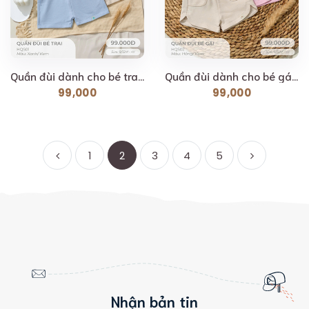
Quần đùi dành cho bé trai LIl [ Siêu Mềm, Mát, Mịn...
Quần đùi dành cho bé gái [ Siêu Mềm, Mát, Mịn Co Dãn...
99,000
99,000
1
2
3
4
5
Nhận bản tin