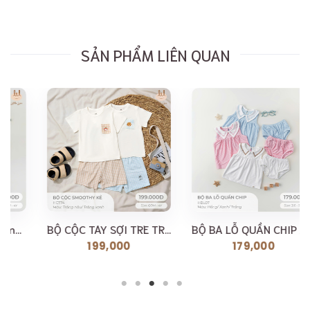
SẢN PHẨM LIÊN QUAN
BỘ CỘC TAY SỢI TRE TRẮNG KẺ LIL [ SIÊU MỀM, MÁT, MỊN...
BỘ BA LỖ QUẦN CHIP LIL [ SIÊU MỀM, MÁT, MỊN CO DÃN...
199,000
179,000