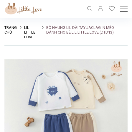
TRANG
LIL
BỘ NHUNG LIL DÀI TAY JACLAG IN MÈO
CHỦ
LITTLE
DÀNH CHO BÉ LIL LITTLE LOVE (DTD13)
LOVE