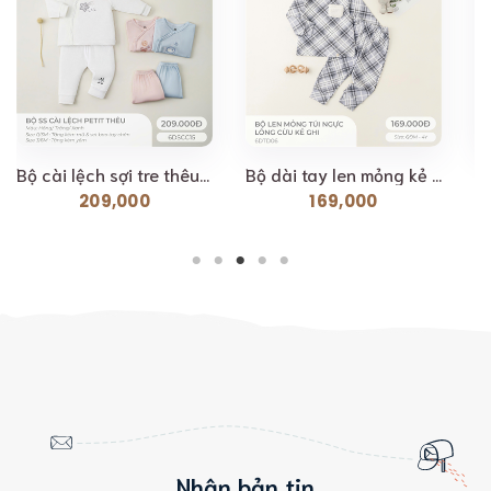
Bộ cài lệch sợi tre thêu Lil Little Love [ Siêu Mềm,...
Bộ dài tay len mỏng kẻ ghi dành cho bé Lil Little Love...
209,000
169,000
Nhận bản tin