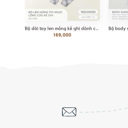
Bộ cài lệch sợi tre thêu Lil Little Love [ Siêu Mềm,...
Bộ dài tay len mỏng kẻ ghi dành cho bé Lil Little Love...
169,000