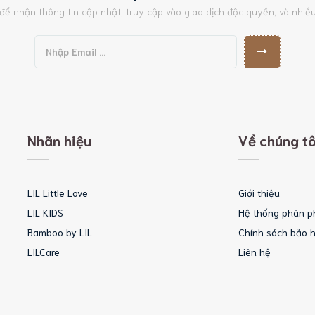
để nhận thông tin cập nhật, truy cập vào giao dịch độc quyền, và nhiề
Nhãn hiệu
Về chúng tô
LIL Little Love
Giới thiệu
LIL KIDS
Hệ thống phân p
Bamboo by LIL
Chính sách bảo 
LILCare
Liên hệ