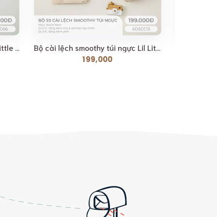
Bộ body smoothy túi ngực Lil Little Love [ Siêu Mềm,...
Bộ cài lệch smoothy túi ngực Lil Little Love [ Siêu...
199,000