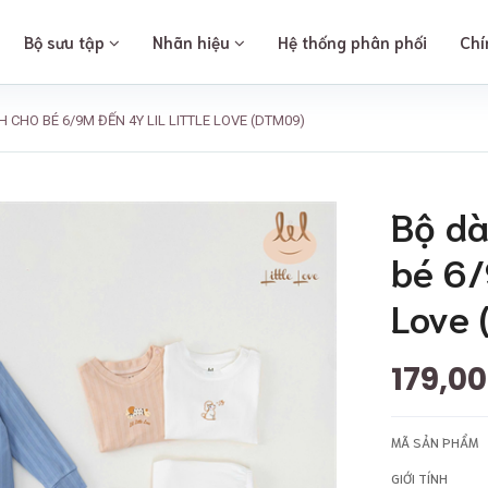
Bộ sưu tập
Nhãn hiệu
Hệ thống phân phối
Chí
 CHO BÉ 6/9M ĐẾN 4Y LIL LITTLE LOVE (DTM09)
Bộ dà
bé 6/
Love
179,0
MÃ SẢN PHẨM
GIỚI TÍNH