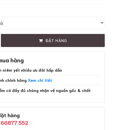
ĐẶT HÀNG
mua hàng
 niêm yết nhiều ưu đãi hấp dẫn
nh chính hãng
Xem chi tiết
m có đầy đủ chúng nhận về nguồn gốc & chất
đặt hàng
 66877.552