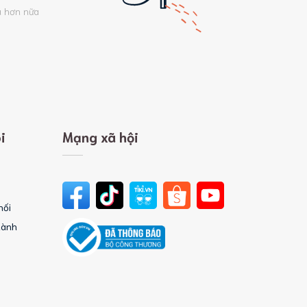
u hơn nữa
i
Mạng xã hội
hối
hành