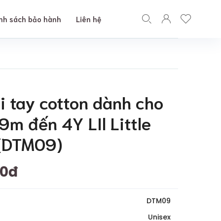
nh sách bảo hành
Liên hệ
i tay cotton dành cho
9m đến 4Y LIl Little
 (DTM09)
00đ
DTM09
Unisex