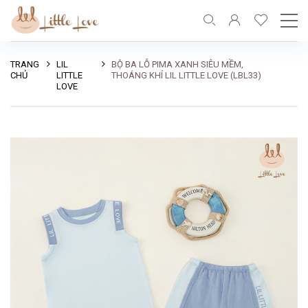
TRANG
LIL
BỘ BA LỖ PIMA XANH SIÊU MỀM,
CHỦ
LITTLE
THOÁNG KHÍ LIL LITTLE LOVE (LBL33)
LOVE